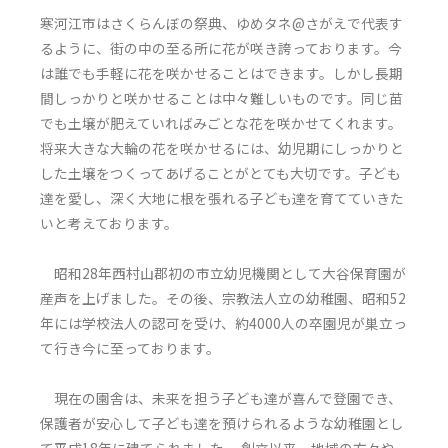
寒河江市はさくらんぼの祭典、ゆめタネ@さがえで代表す
るように、街の中の至る所に花が咲き誇っております。今
は誰でも手軽に花を咲かせることはできます。しかし長期
間しっかりと咲かせることは中々難しいものです。同じ苗
でも土壌が肥えていればみごとな花を咲かせてくれます。
将来大きな大輪の花を咲かせるには、幼児期にしっかりと
した土壌をつくってあげることがとても大切です。子ども
達を愛し、深く大地に根を張れる子ども達を育てていきた
いと考えております。
昭和28年西村山郡初の市立幼児機関として大谷保育園が
産声を上げました。その後、宗教法人立の幼稚園、昭和52
年には学校法人の認可を受け、約4000人の卒園児が巣立っ
て行き今に至っております。
現在の園舎は、未来を担う子ども達が喜んで登園でき、
保護者が安心して子ども達を預けられるような幼稚園とし
て平成18年に建てられました。 創立以来、地域の方々や