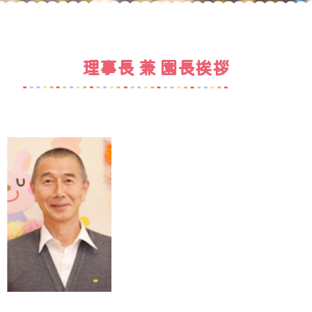
理事長 兼 園長挨拶